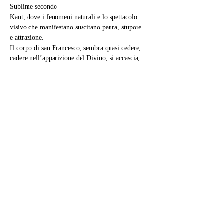
Sublime secondo
Kant, dove i fenomeni naturali e lo spettacolo 
visivo che manifestano suscitano paura, stupore 
e attrazione.
Il corpo di san Francesco, sembra quasi cedere, 
cadere nell’apparizione del Divino, si accascia, 
allarga le mani, accoglie, si fonde con il mondo 
naturale circostante. Il dettaglio che
maggiormente ci ha colpito è la stimmate al 
piede, proprio questa minuziosa peculiarità porta 
una raffigurazione eterea alla realtà.
Sant'Antonio da Padova con il bambino di 
Salvatore Postiglione
La nostra attenzione passerà adesso sul secondo 
quadro d’indagine
di Salvatore Postiglione, intitolato Sant’ Antonio 
da Padova con il
bambino.
Il Postiglione nasce il venti dicembre 1861 a 