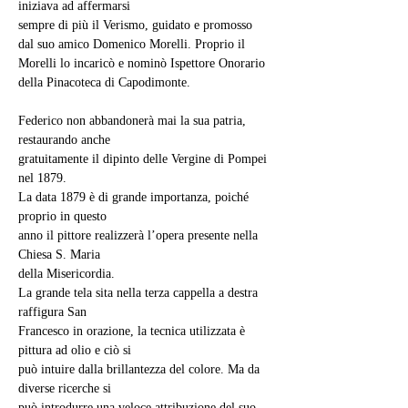
iniziava ad affermarsi
sempre di più il Verismo, guidato e promosso 
dal suo amico Domenico Morelli. Proprio il 
Morelli lo incaricò e nominò Ispettore Onorario 
della Pinacoteca di Capodimonte.
Federico non abbandonerà mai la sua patria, 
restaurando anche
gratuitamente il dipinto delle Vergine di Pompei 
nel 1879.
La data 1879 è di grande importanza, poiché 
proprio in questo
anno il pittore realizzerà l’opera presente nella 
Chiesa S. Maria
della Misericordia.
La grande tela sita nella terza cappella a destra 
raffigura San
Francesco in orazione, la tecnica utilizzata è 
pittura ad olio e ciò si
può intuire dalla brillantezza del colore. Ma da 
diverse ricerche si
può introdurre una veloce attribuzione del suo 