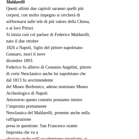
Maldarelli
Questi ultimi due capitoli saranno quelli più 
corposi, con molto impegno si cercherà di 
soffermarsi sulle tele di più valore della Chiesa, 
e ai loro Pittori.
Si inizia così col parlare di Federico Maldarelli, 
nato il due ottobre
1826 a Napoli, figlio del pittore napoletano 
Gennaro, morì il nove
dicembre 1893.
Federico fu allievo di Costanzo Angelini, pittore 
di corte Neoclassico anche lui napoletano che 
dal 1813 fu sovrintendente
del Museo Borbonico, adesso nominato Museo 
Archeologico di Napoli.
Attraverso questo contatto possiamo intuire 
l’impronta prettamente
Neoclassica del Maldarelli, presente anche nella 
raffigurazione
presa in questione: San Francesco orante. 
Impronta che va a
sfociare anche nell’accademismo trionfante, si 