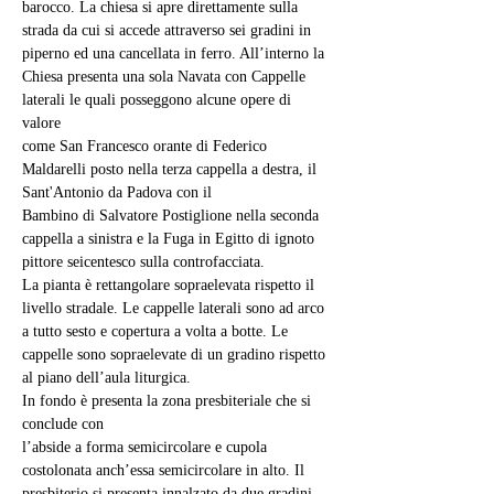
barocco. La chiesa si apre direttamente sulla 
strada da cui si accede attraverso sei gradini in 
piperno ed una cancellata in ferro. All’interno la 
Chiesa presenta una sola Navata con Cappelle 
laterali le quali posseggono alcune opere di 
valore
come San Francesco orante di Federico 
Maldarelli posto nella terza cappella a destra, il 
Sant'Antonio da Padova con il
Bambino di Salvatore Postiglione nella seconda 
cappella a sinistra e la Fuga in Egitto di ignoto 
pittore seicentesco sulla controfacciata.
La pianta è rettangolare sopraelevata rispetto il 
livello stradale. Le cappelle laterali sono ad arco 
a tutto sesto e copertura a volta a botte. Le 
cappelle sono sopraelevate di un gradino rispetto 
al piano dell’aula liturgica.
In fondo è presenta la zona presbiteriale che si 
conclude con
l’abside a forma semicircolare e cupola 
costolonata anch’essa semicircolare in alto. Il 
presbiterio si presenta innalzato da due gradini 