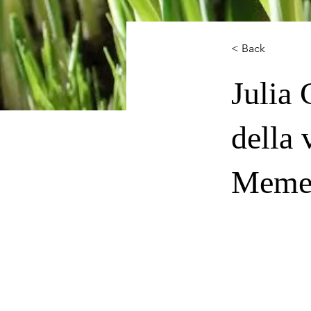
< Back
Julia 
della 
Meme