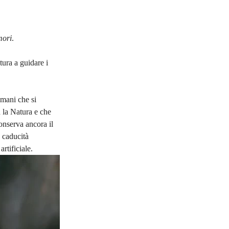
ori
.
tura a guidare i 
umani che si 
 la Natura e che 
onserva ancora il 
 caducità 
artificiale.