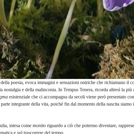
ta della poesia, evoca immagini e sensazioni oniriche che richiamano il co
ella nostalgia e della malinconia. In Tempus Tenera, ricorda altresì la più 
gma
 esistenziale che ci accompagna da secoli viene però presentato co
arte integrante della vita, poiché fin dal momento della nascita siamo 
ulia, intesa come 
monito
 riguardo a ciò che potremo diventare, rapprese
tematica e sul trascorrere del tempo.