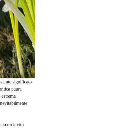
stante significato 
antica paura 
n estrema 
inevitabilmente 
nta un invito 