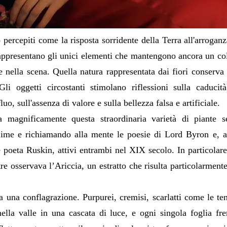
no percepiti come la risposta sorridente della Terra all'arrogan
rappresentano gli unici elementi che mantengono ancora un co
 nella scena. Quella natura rappresentata dai fiori conserva 
i oggetti circostanti stimolano riflessioni sulla caducità 
luo, sull'assenza di valore e sulla bellezza falsa e artificiale.
 magnificamente questa straordinaria varietà di piante se
lime e richiamando alla mente le poesie di Lord Byron e, 
 e poeta Ruskin, attivi entrambi nel XIX secolo. In particolar
e osservava l’Ariccia, un estratto che risulta particolarmente
ra una conflagrazione. Purpurei, cremisi, scarlatti come le te
nella valle in una cascata di luce, e ogni singola foglia fr