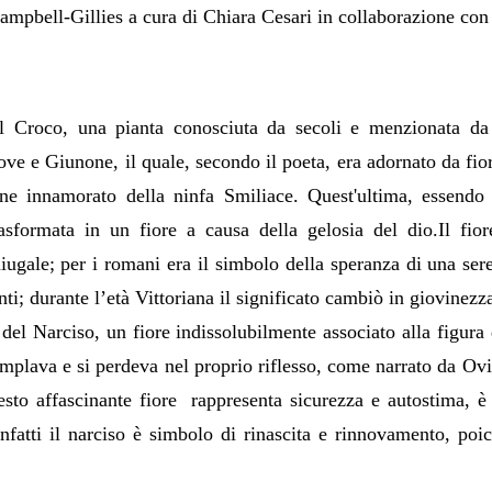
mpbell-Gillies a cura di Chiara Cesari in collaborazione con
il Croco, una pianta conosciuta da secoli e menzionata da
ove e Giunone, il quale, secondo il poeta, era adornato da fio
ne innamorato della ninfa Smiliace. Quest'ultima, essendo 
sformata in un fiore a causa della gelosia del dio.Il fio
ugale; per i romani era il simbolo della speranza di una seren
ti; durante l’età Vittoriana il significato cambiò in giovinezz
del Narciso, un fiore indissolubilmente associato alla figura 
mplava e si perdeva nel proprio riflesso, come narrato da Ov
to affascinante fiore rappresenta sicurezza e autostima, è 
infatti il narciso è simbolo di rinascita e rinnovamento, poi