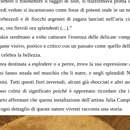
flettere o trasmettere il raggio di sole, si trasformava prima 
erdi vedute si incarnavano come fosse di potenti onde in un ma
rbezzoli e di fiocchi argentei di zagara lanciati nell’aria c
se, ora fievoli ora splendenti (...).”
skin sembrano a volte catturare l'essenza delle delicate comp
egame visivo, poetico e critico con un passato come quello del
celebra la bellezza.
ora destinata a esplodere o a perire, trova la sua espressione a
 si fanno strada nel muschio che li nutre, e negli splendidi 
i. Tutti questi fiori invernali, alcuni già sbocciati e altri an
ono colmi di significato poiché è opportuno ricordare che 
rio affermare che questa installazione dell’artista Julia Camp
 ogni dettaglio di queste nature viventi racconta una storia.