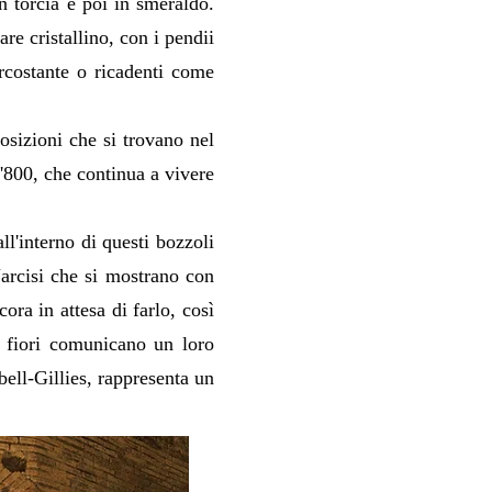
in torcia e poi in smeraldo.
re cristallino, con i pendii
ircostante o ricadenti come
osizioni che si trovano nel
l'800, che continua a vivere
ll'interno di questi bozzoli
Narcisi che si mostrano con
cora in attesa di farlo, così
i fiori comunicano un loro
bell-Gillies, rappresenta un